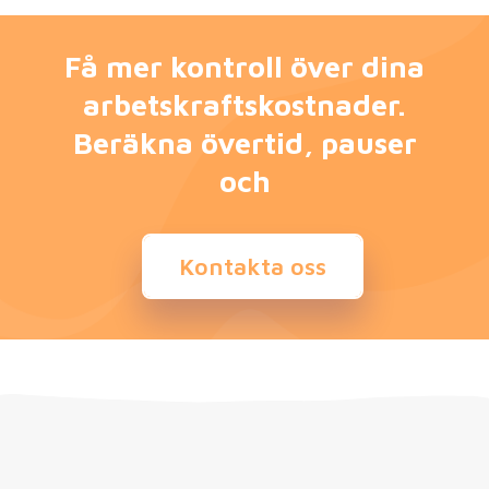
Få mer kontroll över dina
arbetskraftskostnader.
Beräkna övertid, pauser
och
Kontakta oss